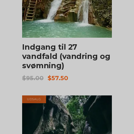
TILFØJ TIL KURV
Indgang til 27
vandfald (vandring og
svømning)
Den
Den
$
95.00
$
57.50
oprindelige
aktuelle
pris
pris
var:
er:
UDSALG
$95.00.
$57.50.