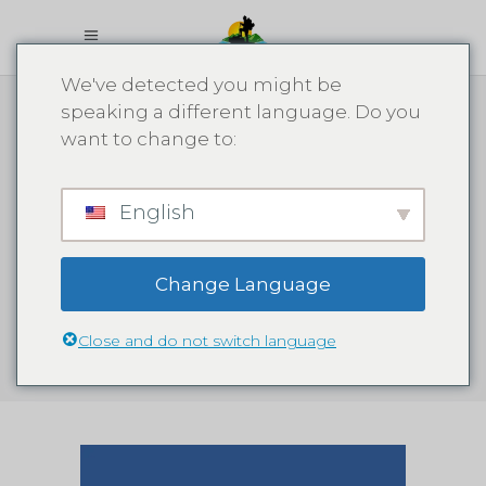
We've detected you might be
speaking a different language. Do you
want to change to:
English
Blog
Change Language
Close and do not switch language