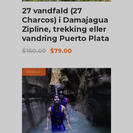
27 vandfald (27
Charcos) i Damajagua
Zipline, trekking eller
vandring Puerto Plata
Den
Den
$
150.00
$
79.00
oprindelige
aktuelle
pris
pris
var:
er:
UDSALG
$150.00.
$79.00.