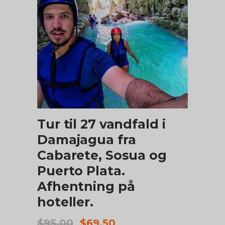
TILFØJ TIL KURV
Tur til 27 vandfald i
Damajagua fra
Cabarete, Sosua og
Puerto Plata.
Afhentning på
hoteller.
Den
Den
$
95.00
$
69.50