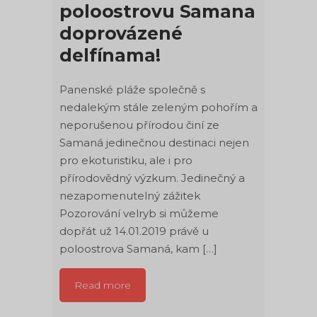
poloostrovu Samana
doprovázené
delfínama!
Panenské pláže společně s
nedalekým stále zeleným pohořím a
neporušenou přírodou činí ze
Samaná jedinečnou destinaci nejen
pro ekoturistiku, ale i pro
přírodovědný výzkum. Jedinečný a
nezapomenutelný zážitek
Pozorování velryb si můžeme
dopřát už 14.01.2019 právě u
poloostrova Samaná, kam […]
Read more