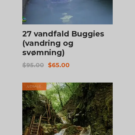
TILFØJ TIL KURV
27 vandfald Buggies
(vandring og
svømning)
Den
Den
$
95.00
$
65.00
oprindelige
aktuelle
pris
pris
var:
er:
UDSALG
$95.00.
$65.00.