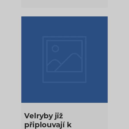
Velryby již
připlouvají k