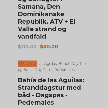
Samana, Den
Dominikanske
Republik. ATV + El
Valle strand og
vandfald
Den
Den
$
110.00
$
80.00
oprindelige
aktuelle
pris
pris
var:
er:
UDSALG
$110.00.
$80.00.
TILFØJ TIL KURV
Bahía de las Aguilas:
Stranddagstur med
båd - Dagspas -
Pedernales