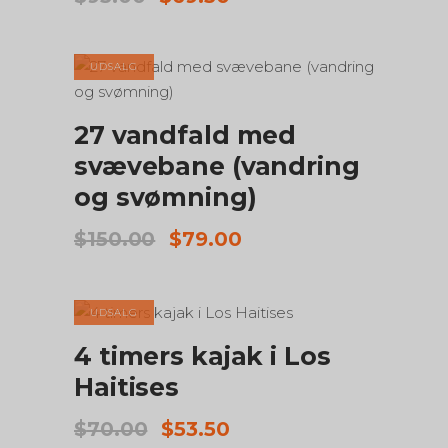
oprindelige
aktuelle
pris
pris
var:
er:
UDSALG
$95.00.
$69.50.
TILFØJ TIL KURV
27 vandfald med
svævebane (vandring
og svømning)
Den
Den
$
150.00
$
79.00
oprindelige
aktuelle
pris
pris
var:
er:
UDSALG
$150.00.
$79.00.
TILFØJ TIL KURV
4 timers kajak i Los
Haitises
Den
Den
$
70.00
$
53.50
oprindelige
aktuelle