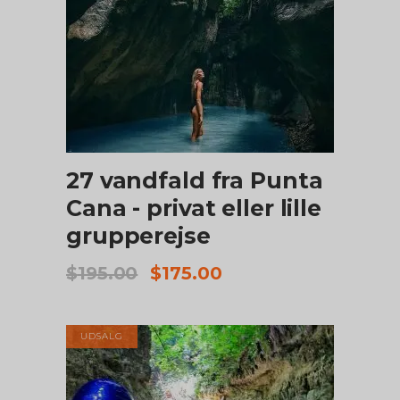
TILFØJ TIL KURV
27 vandfald fra Punta
Cana - privat eller lille
grupperejse
Den
Den
$
195.00
$
175.00
oprindelige
aktuelle
pris
pris
var:
er:
UDSALG
$195.00.
$175.00.