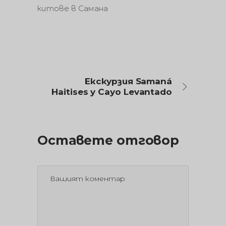
китове в Самана
Екскурзия Samaná
Haitises y Cayo Levantado
Оставете отговор