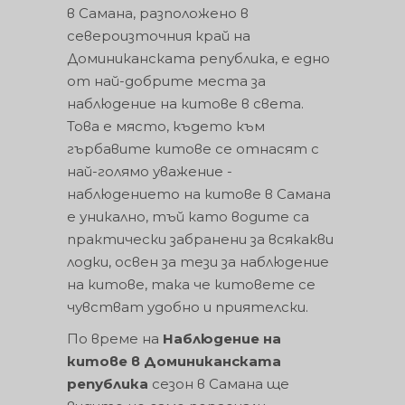
в Самана, разположено в
североизточния край на
Доминиканската република, е едно
от най-добрите места за
наблюдение на китове в света.
Това е място, където към
гърбавите китове се отнасят с
най-голямо уважение -
наблюдението на китове в Самана
е уникално, тъй като водите са
практически забранени за всякакви
лодки, освен за тези за наблюдение
на китове, така че китовете се
чувстват удобно и приятелски.
По време на
Наблюдение на
китове в Доминиканската
република
сезон в Самана ще