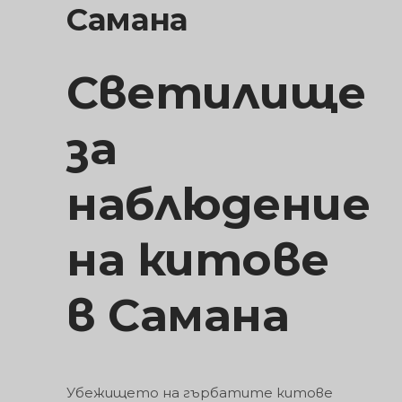
Самана
Светилище
за
наблюдение
на китове
в Самана
Убежището на гърбатите китове