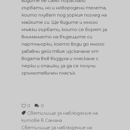
видите не само пораснали
гърбати, но и новородени телета,
които плуват под зоркия поглед на
майките си. Ще видите и много
мъжки гърбати, които се борят за
вниманието на бъдещите си
партньорки, което води до много
забавни действия: изскачане от
водата във въздуха и пляскане с
перки и опашки, за да се получи
гръмотевичен плясък.
0
0
Светилище за наблюдение на
китове в Самана
Светилище за наблюдение на