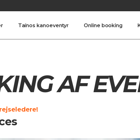
er
Taínos kanoeventyr
Online booking
ING AF EV
rejseledere!
ces