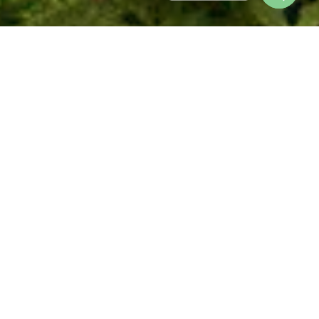
Open
chaty