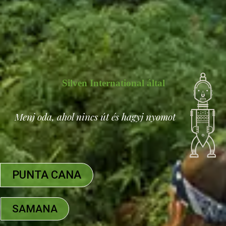
Silven International által
Menj oda, ahol nincs út és hagyj nyomot
PUNTA CANA
SAMANA